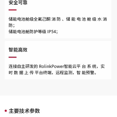
安全可靠
储能电池舱级全氟己酮 消 防 、储 能 电 池 舱 级 水 消
防；
储能电池舱防护等级 IP54；
智能高效
连接自主研发的 RolinkPower智能云平 台 系 统，实
时 数 据 上 传 平台终端，远程监测，智 能预警。
主要技术参数