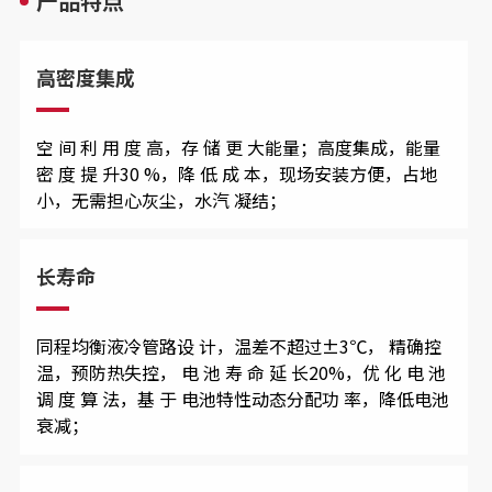
产品特点
高密度集成
空 间 利 用 度 高，存 储 更 大能量；高度集成，能量
密 度 提 升30 %，降 低 成 本，现场安装方便，占地
小，无需担心灰尘，水汽 凝结；
长寿命
同程均衡液冷管路设 计，温差不超过±3℃， 精确控
温，预防热失控， 电 池 寿 命 延 长20%，优 化 电 池
调 度 算 法，基 于 电池特性动态分配功 率，降低电池
衰减；